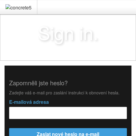
Sign in.
Zapomněli jste heslo?
Zadejte váš e-mail pro zaslání instrukcí k obnovení hesla.
E-mailová adresa
Zaslat nové heslo na e-mail