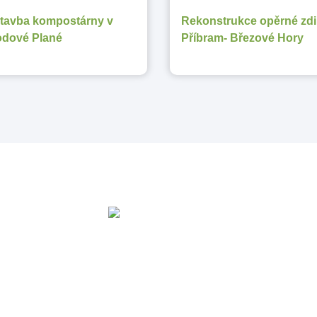
tavba kompostárny v
Rekonstrukce opěrné zdi
dové Plané
Příbram- Březové Hory
info @prosad.