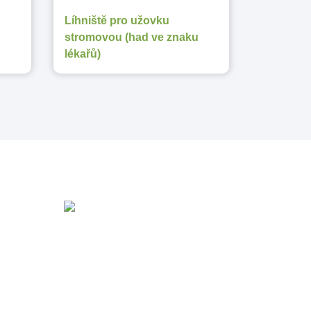
Líhniště pro užovku
stromovou (had ve znaku
lékařů)
775 653 665
cz