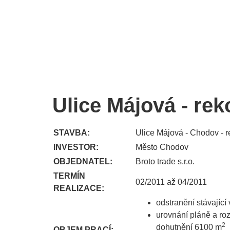
Ulice Májová - rek
STAVBA:
Ulice Májová - Chodov - r
INVESTOR:
Město Chodov
OBJEDNATEL:
Broto trade s.r.o.
TERMÍN
02/2011 až 04/2011
REALIZACE:
odstranění stávajíc
urovnání pláně a roz
2
dohutnění 6100 m
OBJEM PRACÍ: