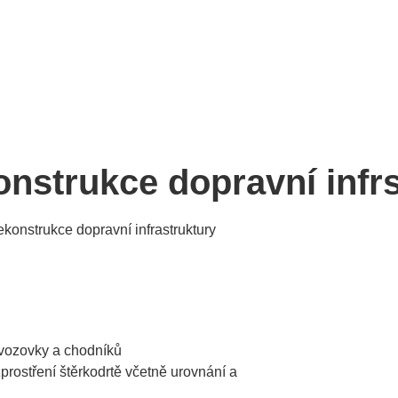
ÚVOD
O NÁS
onstrukce dopravní infr
ekonstrukce dopravní infrastruktury
í vozovky a chodníků
prostření štěrkodrtě včetně urovnání a