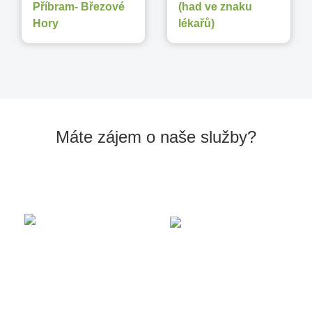
Příbram- Březové
(had ve znaku
Hory
lékařů)
Máte zájem o naše služby?
Kontaktujte nás:
info
775
653 665
@prosad.cz